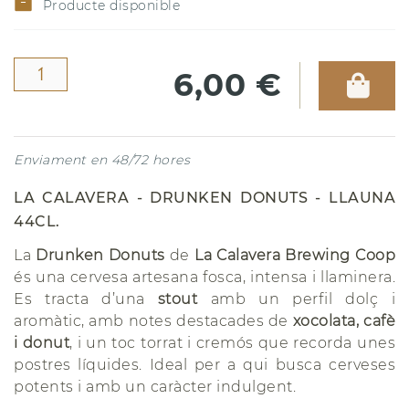
Producte disponible
6,00 €
Enviament en 48/72 hores
LA CALAVERA - DRUNKEN DONUTS - LLAUNA
44CL.
La
Drunken Donuts
de
La Calavera Brewing Coop
és una cervesa artesana fosca, intensa i llaminera.
Es tracta d’una
stout
amb un perfil dolç i
aromàtic, amb notes destacades de
xocolata, cafè
i donut
, i un toc torrat i cremós que recorda unes
postres líquides. Ideal per a qui busca cerveses
potents i amb un caràcter indulgent.