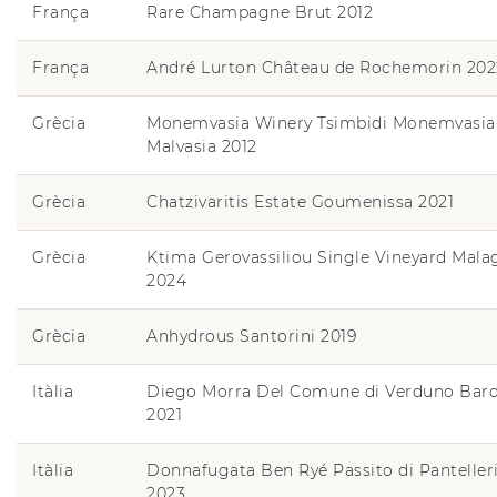
França
Rare Champagne Brut 2012
França
André Lurton Château de Rochemorin 202
Grècia
Monemvasia Winery Tsimbidi Monemvasia
Malvasia 2012
Grècia
Chatzivaritis Estate Goumenissa 2021
Grècia
Ktima Gerovassiliou Single Vineyard Mala
2024
Grècia
Anhydrous Santorini 2019
Itàlia
Diego Morra Del Comune di Verduno Baro
2021
Itàlia
Donnafugata Ben Ryé Passito di Panteller
2023