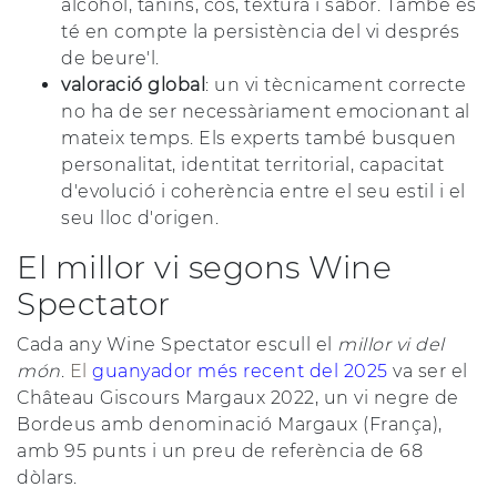
alcohol, tanins, cos, textura i sabor. També es
té en compte la persistència del vi després
de beure'l.
valoració global
: un vi tècnicament correcte
no ha de ser necessàriament emocionant al
mateix temps. Els experts també busquen
personalitat, identitat territorial, capacitat
d'evolució i coherència entre el seu estil i el
seu lloc d'origen.
El millor vi segons Wine
Spectator
Cada any Wine Spectator escull el
millor vi del
món
.
El
guanyador més recent del 2025
va ser el
Château Giscours Margaux 2022, un vi negre de
Bordeus amb denominació Margaux (França),
amb 95 punts i un preu de referència de 68
dòlars.