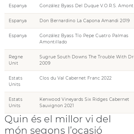
Espanya
González Byass Del Duque V.O.R.S. Amonti
Espanya
Don Bernardino La Capona Amandi 2019
Espanya
González Byass Tío Pepe Cuatro Palmas
Amontillado
Regne
Sugrue South Downs The Trouble With D
Unit
2009
Estats
Clos du Val Cabernet Franc 2022
Units
Estats
Kenwood Vineyards Six Ridges Cabernet
Units
Sauvignon 2021
Quin és el millor vi del
món segons l’ocasió