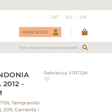
_
_
CAT
ESP
ENG
OBRIR SESSIÓ
Troba el producte que estàs buscant ...
DOLÇOS
VERMUT
ONDONIA
Referència:
VTRT12M
2012 -
M
/
70% Tempranillo
), 20% Garnaxta i