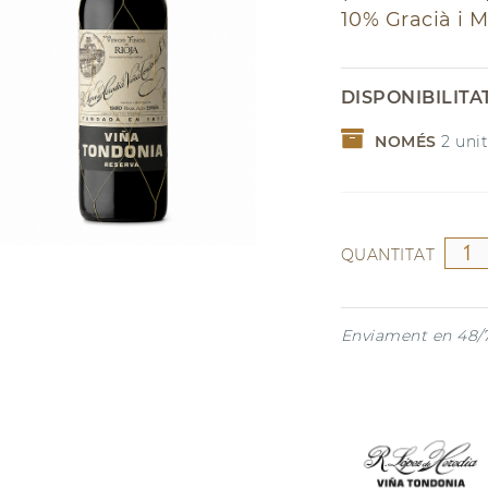
10% Gracià i 
NADAL
Garnatxa
Riesling
DISPONIBILITA
NOMÉS
2
unit
QUANTITAT
Enviament en 48/