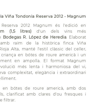
ia Viña Tondonia Reserva 2012 - Magnum
 Reserva 2012 Magnum és l'edició en
 (1,5 litres)
d'un dels vins més
de
Bodegas R. López de Heredia
. Elaborat
 amb raïm de la històrica finca Viña
ioja Alta, manté l'estil clàssic del celler,
 criança en bótes de roure americà i un
nament en ampolla. El format Magnum
evolució més lenta i harmoniosa del vi,
eva complexitat, elegància i extraordinari
lliment.
 en bótes de roure americà, amb dos
ls, clarificat amb clares d'ou fresques i
filtrar.