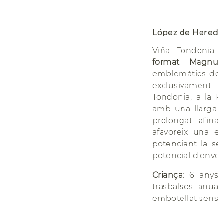
López de Hered
Viña Tondonia
format Magnum
emblemàtics 
exclusivament
Tondonia, a la R
amb una llarga
prolongat afi
afavoreix una 
potenciant la s
potencial d'enve
Criança:
6 anys
trasbalsos anua
embotellat sense 