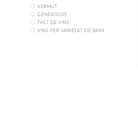
BORDEAUX
VERMUT
BOURGOGNE
GENEROSOS
CHAMPAGNE
TAST DE VINS
EEUU / CALIFORNIA
VINS PER VARIETAT DE RAÏM