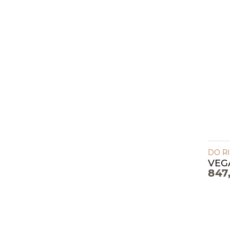
DO R
VEGA
847