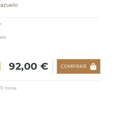
Mazuelo
T
ats
92,00 €
COMPRAR
72 hores