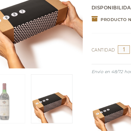
NAVIDAD
Garnacha
DISPONIBILID
Riesling
PRODUCTO N
CANTIDAD
Envío en 48/72 ho