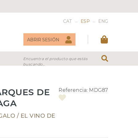
_
_
CAT
ESP
ENG
ABRIR SESIÓN
Encuentra el producto que estás
buscando...
DULCES
VERMOUTH
MARQUES DE
Referencia:
MDG87
AGA
ALO / EL VINO DE