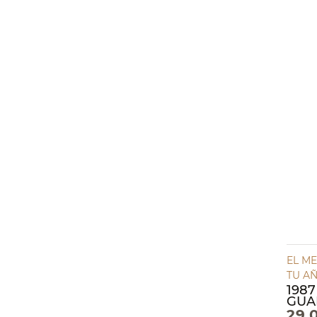
EL ME
TU A
1987
GUA
29,