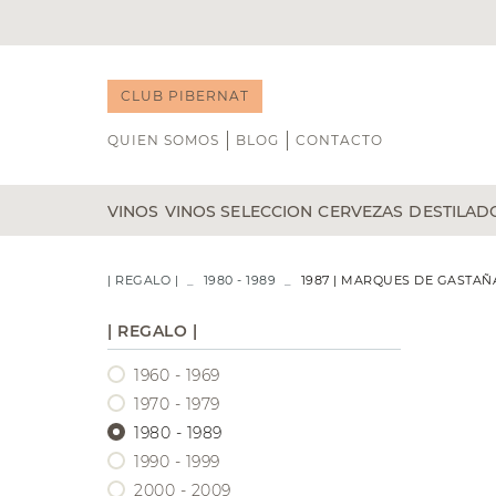
CLUB PIBERNAT
QUIEN SOMOS
BLOG
CONTACTO
VINOS
VINOS SELECCION
CERVEZAS
DESTILAD
TINTO
NOVEDADES
BLANCO
B DE GUST
WHISKY
| REGALO |
1980 - 1989
1987 | MARQUES DE GASTA
ÁLVARO PALACIOS
CAP D'ONA
RON
GENEROSOS
CATA DE VINOS
DOMINIO DE PINGUS
CASA DALMASES
GIN
| REGALO |
VEGA SICILIA
POCHS
LICORE
1960 - 1969
VIÑA TONDONIA
LA CALAVERA
TEQUIL
BODEGAS TRITIUM
LA MINERA
VODKA
1970 - 1979
RIOJA
COÑAC
1980 - 1989
RIBERA DEL DUERO
1990 - 1999
PRIORAT
2000 - 2009