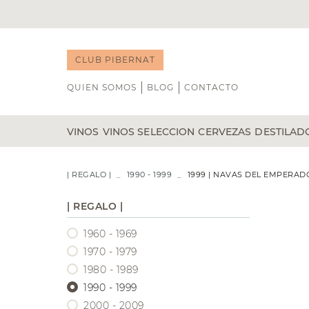
CLUB PIBERNAT
QUIEN SOMOS
BLOG
CONTACTO
VINOS
VINOS SELECCION
CERVEZAS
DESTILAD
TINTO
NOVEDADES
BLANCO
B DE GUST
WHISKY
| REGALO |
1990 - 1999
1999 | NAVAS DEL EMPERAD
ÁLVARO PALACIOS
CAP D'ONA
RON
GENEROSOS
CATA DE VINOS
DOMINIO DE PINGUS
CASA DALMASES
GIN
| REGALO |
VEGA SICILIA
POCHS
LICORE
1960 - 1969
VIÑA TONDONIA
LA CALAVERA
TEQUIL
BODEGAS TRITIUM
LA MINERA
VODKA
1970 - 1979
RIOJA
COÑAC
1980 - 1989
RIBERA DEL DUERO
1990 - 1999
PRIORAT
2000 - 2009