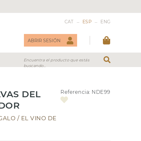
_
_
CAT
ESP
ENG
ABRIR SESIÓN
Encuentra el producto que estás
buscando...
DULCES
VERMOUTH
AVAS DEL
Referencia:
NDE99
DOR
ALO / EL VINO DE