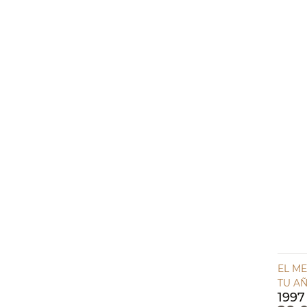
EL ME
TU A
1997