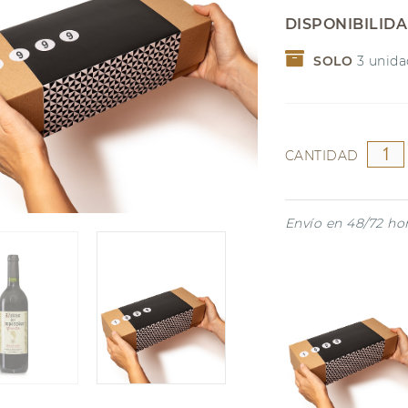
NAVIDAD
Garnacha
DISPONIBILID
Riesling
SOLO
3
unida
CANTIDAD
Envío en 48/72 ho