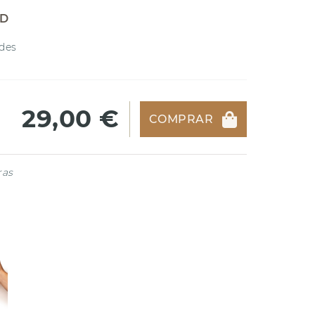
AD
des
29,00 €
COMPRAR
ras