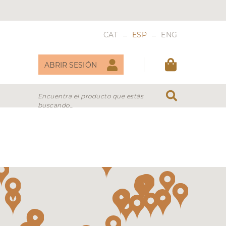
_
_
CAT
ESP
ENG
ABRIR SESIÓN
Encuentra el producto que estás
buscando...
DULCES
VERMOUTH