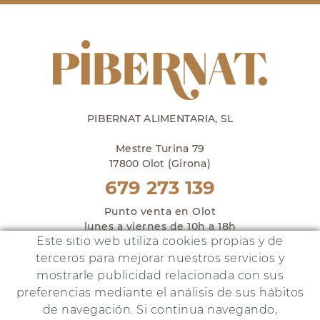
PIBERNAT ALIMENTARIA, SL
Mestre Turina 79
17800 Olot (Girona)
679 273 139
Punto venta en Olot
lunes a viernes de 10h a 18h
Este sitio web utiliza cookies propias y de
y sábados de 10h a 14h
terceros para mejorar nuestros servicios y
mostrarle publicidad relacionada con sus
preferencias mediante el análisis de sus hábitos
de navegación. Si continua navegando,
Este proyecto ha sido financiado por: