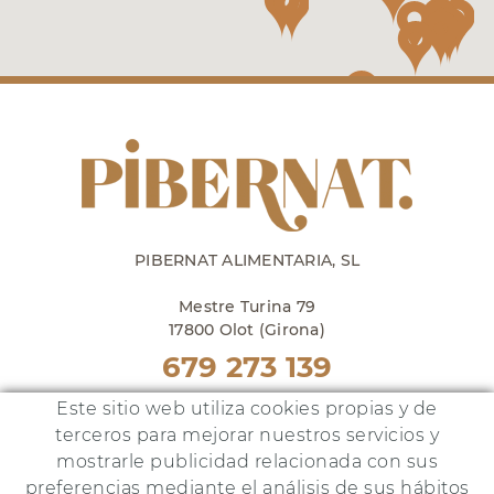
PIBERNAT ALIMENTARIA, SL
Mestre Turina 79
17800 Olot (Girona)
679 273 139
Punto venta en Olot
Este sitio web utiliza cookies propias y de
lunes a viernes de 10h a 18h
terceros para mejorar nuestros servicios y
y sábados de 10h a 14h
mostrarle publicidad relacionada con sus
preferencias mediante el análisis de sus hábitos