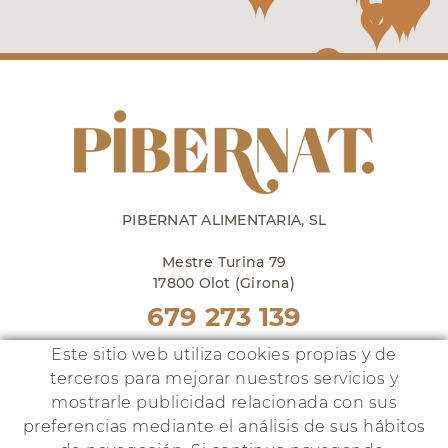
PIBERNAT ALIMENTARIA, SL
Mestre Turina 79
17800 Olot (Girona)
679 273 139
Punto venta en Olot
Este sitio web utiliza cookies propias y de
lunes a viernes de 10h a 18h
terceros para mejorar nuestros servicios y
y sábados de 10h a 14h
mostrarle publicidad relacionada con sus
preferencias mediante el análisis de sus hábitos