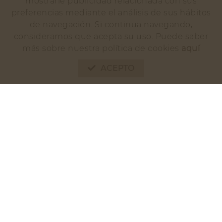
mostrarle publicidad relacionada con sus
preferencias mediante el análisis de sus hábitos
de navegación. Si continua navegando,
consideramos que acepta su uso. Puede saber
más sobre nuestra política de cookies
aquí
ACEPTO
CALLOS CON GARBANZOS
¡ VAS A FLIPAR !
PRODUCTOS DESTACADOS