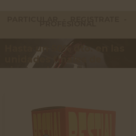
PARTICULAR - REGISTRATE -
PROFESIONAL
Hasta un 50% dto. en las
unidades finales de
cientos de productos