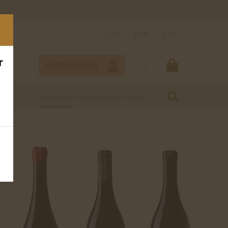
_
_
CAT
ESP
ENG
r
ABRIR SESIÓN
Encuentra el producto que estás
buscando...
DULCES
VERMOUTH
01