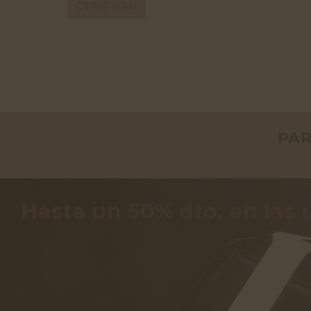
COMPRAR
BORDEAUX
BOURGOGNE
CHAMPAGNE
EEUU / CALIFORNIA
PAR
Hasta un 50% dto. en las 