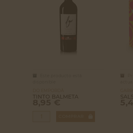
Este producto está
Pr
disponible
actua
DO EMPORDÀ
GARR
TINTO BALMETA
SAL
8,95 €
5,
COMPRAR