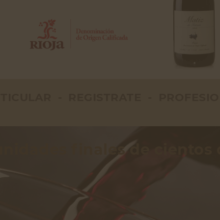
NAVIDAD
Garnacha
Riesling
TICULAR - REGISTRATE - PROFESI
unidades finales de cientos