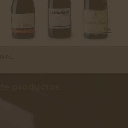
02
03
04
ONAL
 de productos