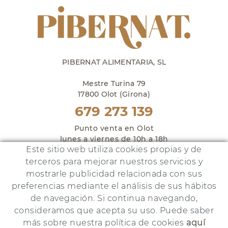
PIBERNAT ALIMENTARIA, SL
Mestre Turina 79
17800 Olot (Girona)
679 273 139
Punto venta en Olot
lunes a viernes de 10h a 18h
Este sitio web utiliza cookies propias y de
y sábados de 10h a 14h
terceros para mejorar nuestros servicios y
mostrarle publicidad relacionada con sus
preferencias mediante el análisis de sus hábitos
de navegación. Si continua navegando,
Este proyecto ha sido financiado por:
consideramos que acepta su uso. Puede saber
más sobre nuestra política de cookies
aquí