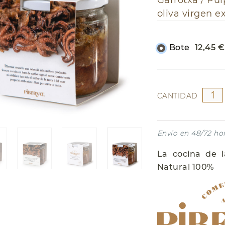
Garrotxa /
Pul
NAVIDAD
Garnacha
oliva virgen e
Riesling
Bote
12,45 €
CANTIDAD
Envío en 48/72 ho
La cocina de l
Natural 100%