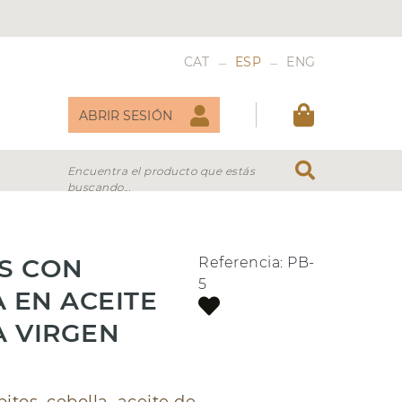
_
_
CAT
ESP
ENG
ABRIR SESIÓN
Encuentra el producto que estás
buscando...
DULCES
VERMOUTH
S CON
Referencia:
PB-
5
 EN ACEITE
A VIRGEN