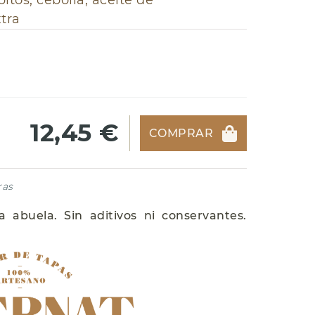
pitos, cebolla, aceite de
xtra
12,45 €
COMPRAR
ras
a abuela. Sin aditivos ni conservantes.