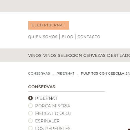
CLUB PIBERNAT
QUIEN SOMOS
BLOG
CONTACTO
VINOS
VINOS SELECCION
CERVEZAS
DESTILAD
TINTO
NOVEDADES
BLANCO
B DE GUST
WHISKY
CONSERVAS
PIBERNAT
PULPITOS CON CEBOLLA EN
ÁLVARO PALACIOS
CAP D'ONA
RON
GENEROSOS
CATA DE VINOS
DOMINIO DE PINGUS
CASA DALMASES
GIN
CONSERVAS
VEGA SICILIA
POCHS
LICORE
PIBERNAT
VIÑA TONDONIA
LA CALAVERA
TEQUIL
BODEGAS TRITIUM
LA MINERA
VODKA
PORCA MISERIA
RIOJA
COÑAC
MERCAT D'OLOT
RIBERA DEL DUERO
ESPINALER
PRIORAT
LOS PEPERETES