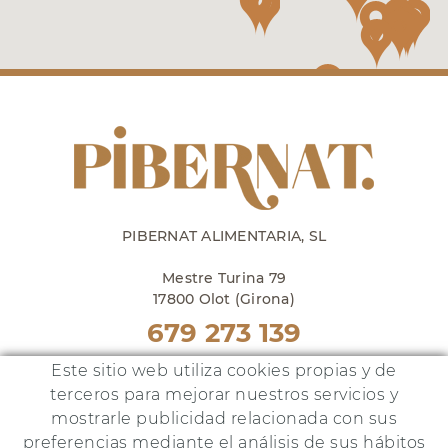
PIBERNAT ALIMENTARIA, SL
Mestre Turina 79
17800 Olot (Girona)
679 273 139
Punto venta en Olot
Este sitio web utiliza cookies propias y de
lunes a viernes de 10h a 18h
terceros para mejorar nuestros servicios y
y sábados de 10h a 14h
mostrarle publicidad relacionada con sus
preferencias mediante el análisis de sus hábitos