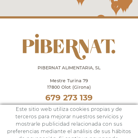
PIBERNAT ALIMENTARIA, SL
Mestre Turina 79
17800 Olot (Girona)
679 273 139
Punto venta en Olot
Este sitio web utiliza cookies propias y de
lunes a viernes de 10h a 18h
terceros para mejorar nuestros servicios y
y sábados de 10h a 14h
mostrarle publicidad relacionada con sus
preferencias mediante el análisis de sus hábitos