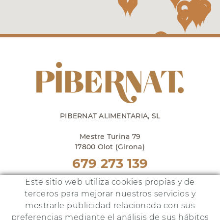
PIBERNAT ALIMENTARIA, SL
Mestre Turina 79
17800 Olot (Girona)
679 273 139
Punto venta en Olot
Este sitio web utiliza cookies propias y de
lunes a viernes de 10h a 18h
terceros para mejorar nuestros servicios y
y sábados de 10h a 14h
mostrarle publicidad relacionada con sus
preferencias mediante el análisis de sus hábitos