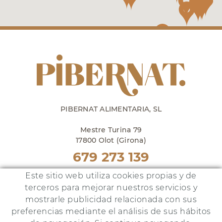
PIBERNAT ALIMENTARIA, SL
Mestre Turina 79
17800 Olot (Girona)
679 273 139
Punto venta en Olot
Este sitio web utiliza cookies propias y de
lunes a viernes de 10h a 18h
terceros para mejorar nuestros servicios y
y sábados de 10h a 14h
mostrarle publicidad relacionada con sus
preferencias mediante el análisis de sus hábitos