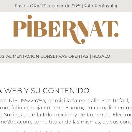
Envíos GRATIS a partir de 90€ (Solo Península)
OS
ALIMENTACION
CONSERVAS
OFERTAS
| REGALO |
ROSADO
APERITIVOS
PIBERNAT
ESPUMOSO
VINO
1960 - 1969
VINOS 
ACEITES Y VINAGRES
PORCA MISERIA
CAVA / CHAMPAGNE
1970 - 1979
VINOS POR
PASTAS Y ARROCES
MERCAT D'OLOT
DESTILADOS
1980 - 1989
VARIEDAD DE UVA
A WEB Y SU CONTENIDO
S
CHOCOLATES
ESPINALER
CONSERVAS GOURMET
1990 - 1999
Cariñena
A
INFUSIONES
LOS PEPERETES
2000 - 2009
 NIF J55224794, domiciliada en Calle San Rafael, 41
ENCANTARAN
2010 - 2019
xxxx, folio xx, hoja número B-xxxxx, en cumplimiento 
Viura
e la Sociedad de la Información y de Comercio Electrón
PORTHOS
2020 - 2024
Tempranillo
wine2box.com
, como titular de las mismas, de sus con
2025
Chardonnay
BODAS