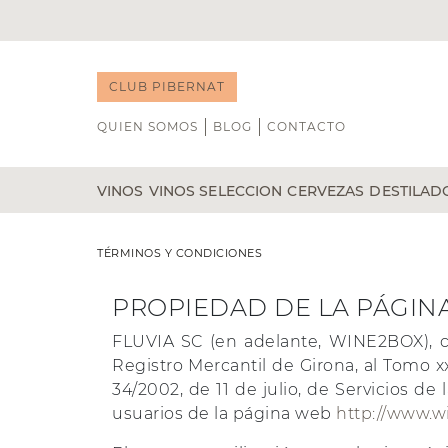
CLUB PIBERNAT
QUIEN SOMOS
BLOG
CONTACTO
VINOS
VINOS SELECCION
CERVEZAS
DESTILAD
TINTO
NOVEDADES
BLANCO
B DE GUST
WHISKY
TÉRMINOS Y CONDICIONES
ÁLVARO PALACIOS
CAP D'ONA
RON
GENEROSOS
CATA DE VINOS
DOMINIO DE PINGUS
CASA DALMASES
GIN
PROPIEDAD DE LA PÁGIN
VEGA SICILIA
POCHS
LICORE
VIÑA TONDONIA
LA CALAVERA
TEQUIL
FLUVIA SC (en adelante, WINE2BOX), con
BODEGAS TRITIUM
LA MINERA
VODKA
Registro Mercantil de Girona, al Tomo x
34/2002, de 11 de julio, de Servicios d
RIOJA
COÑAC
usuarios de la página web
http://www.
RIBERA DEL DUERO
PRIORAT