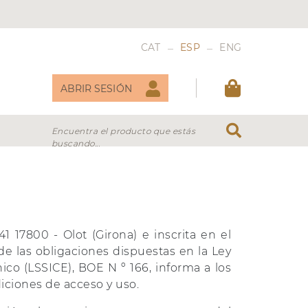
_
_
CAT
ESP
ENG
ABRIR SESIÓN
Encuentra el producto que estás
buscando...
DULCES
VERMOUTH
 17800 - Olot (Girona) e inscrita en el
de las obligaciones dispuestas en la Ley
ico (LSSICE), BOE N º 166, informa a los
diciones de acceso y uso.