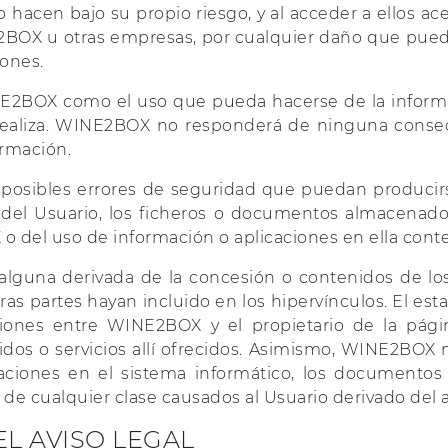
o hacen bajo su propio riesgo, y al acceder a ellos ace
2BOX u otras empresas, por cualquier daño que pue
ones.
INE2BOX como el uso que pueda hacerse de la inform
 realiza. WINE2BOX no responderá de ninguna conse
ormación.
posibles errores de seguridad que puedan producirs
o del Usuario, los ficheros o documentos almacena
 del uso de información o aplicaciones en ella conte
guna derivada de la concesión o contenidos de los 
ras partes hayan incluido en los hipervínculos. El es
ciones entre WINE2BOX y el propietario de la pági
os o servicios allí ofrecidos. Asimismo, WINE2BOX no
ciones en el sistema informático, los documentos o
 de cualquier clase causados al Usuario derivado del a
L AVISO LEGAL