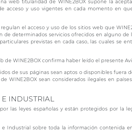
ágina web titularidad de WINE2BOX supone la aceptac
NAVIDAD
Garnacha
 de acceso y uso vigentes en cada momento en que 
Riesling
, regulan el acceso y uso de los sitios web que WI
ción de determinados servicios ofrecidos en alguno de
articulares previstas en cada caso, las cuales se e
web de WINE2BOX confirma haber leído el presente Avi
dos de sus páginas sean aptos o disponibles fuera d
s de WINE2BOX sean considerados ilegales en países 
 E INDUSTRIAL
r las leyes españolas y están protegidos por la leg
 e Industrial sobre toda la información contenida e