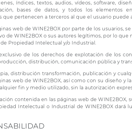
enes, índices, textos, audios, vídeos, software, dise
ación, bases de datos, y todos los elementos en 
ue pertenecen a terceros al que el usuario puede ac
áginas web de WINE2BOX por parte de los usuarios, 
ivo de WINE2BOX o sus autores legítimos, por lo que n
e Propiedad Intelectual y/o Industrial.
xclusivo de los derechos de explotación de los con
eproducción, distribución, comunicación pública y tra
a, distribución transformación, publicación y cualqu
áginas web de WINE2BOX, así como con su diseño y la
ualquier fin y medio utilizado, sin la autorización exp
rmación contenida en las páginas web de WINE2BOX, su
piedad Intelectual o Industrial de WINE2BOX dará lu
NSABILIDAD