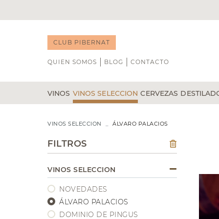
CLUB PIBERNAT
QUIEN SOMOS
BLOG
CONTACTO
VINOS
VINOS SELECCION
CERVEZAS
DESTILAD
TINTO
NOVEDADES
BLANCO
B DE GUST
WHISKY
VINOS SELECCION
ÁLVARO PALACIOS
ÁLVARO PALACIOS
CAP D'ONA
RON
GENEROSOS
CATA DE VINOS
DOMINIO DE PINGUS
CASA DALMASES
GIN
FILTROS
VEGA SICILIA
POCHS
LICORE
VIÑA TONDONIA
LA CALAVERA
TEQUIL
VINOS SELECCION
BODEGAS TRITIUM
LA MINERA
VODKA
NOVEDADES
RIOJA
COÑAC
ÁLVARO PALACIOS
RIBERA DEL DUERO
DOMINIO DE PINGUS
PRIORAT