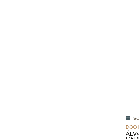
S
DOQ 
ÁLV
L'ER