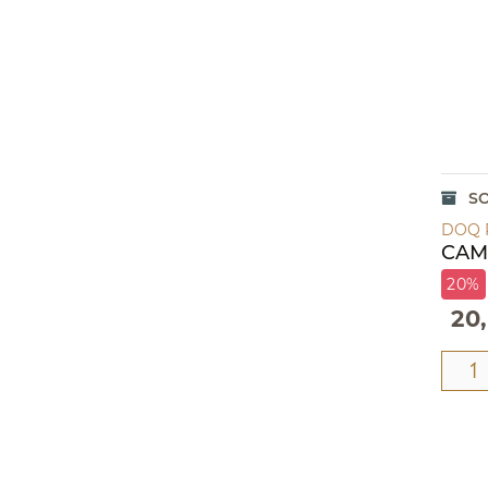
S
DOQ 
CAM
20%
20