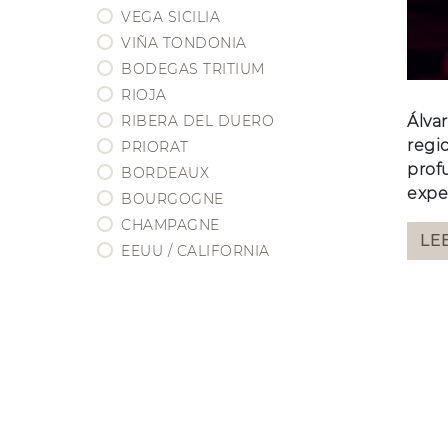
BORDEAUX
VEGA SICILIA
BOURGOGNE
VIÑA TONDONIA
CHAMPAGNE
BODEGAS TRITIUM
EEUU / CALIFORNIA
RIOJA
Álva
RIBERA DEL DUERO
regi
PRIORAT
profu
BORDEAUX
expe
BOURGOGNE
CHAMPAGNE
LE
EEUU / CALIFORNIA