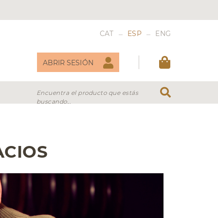
_
_
CAT
ESP
ENG
ABRIR SESIÓN
Encuentra el producto que estás
buscando...
DULCES
VERMOUTH
ACIOS