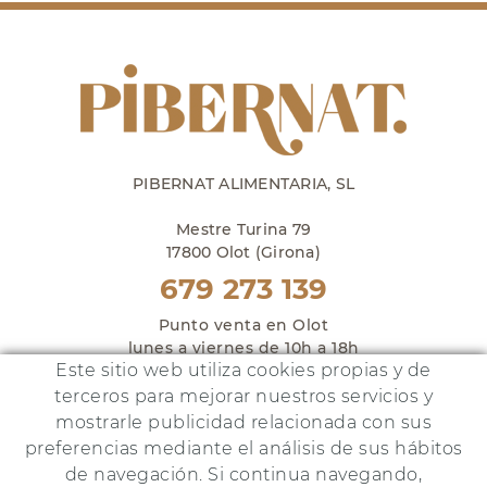
PIBERNAT ALIMENTARIA, SL
Mestre Turina 79
17800 Olot (Girona)
679 273 139
Punto venta en Olot
lunes a viernes de 10h a 18h
Este sitio web utiliza cookies propias y de
y sábados de 10h a 14h
terceros para mejorar nuestros servicios y
mostrarle publicidad relacionada con sus
preferencias mediante el análisis de sus hábitos
de navegación. Si continua navegando,
Este proyecto ha sido financiado por: