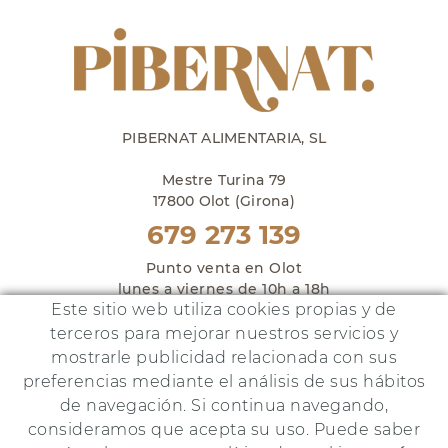
PIBERNAT ALIMENTARIA, SL
Mestre Turina 79
17800 Olot (Girona)
679 273 139
Punto venta en Olot
lunes a viernes de 10h a 18h
Este sitio web utiliza cookies propias y de
y sábados de 10h a 14h
terceros para mejorar nuestros servicios y
mostrarle publicidad relacionada con sus
preferencias mediante el análisis de sus hábitos
de navegación. Si continua navegando,
Este proyecto ha sido financiado por:
consideramos que acepta su uso. Puede saber