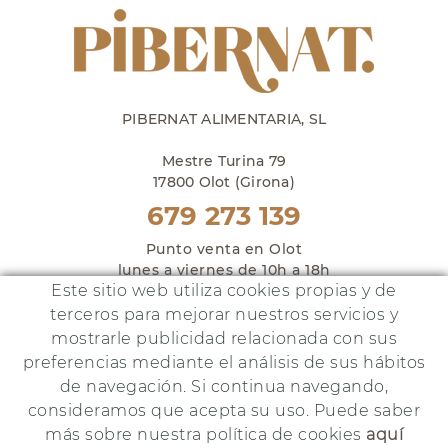
PIBERNAT ALIMENTARIA, SL
Mestre Turina 79
17800 Olot (Girona)
679 273 139
Punto venta en Olot
lunes a viernes de 10h a 18h
Este sitio web utiliza cookies propias y de
y sábados de 10h a 14h
terceros para mejorar nuestros servicios y
mostrarle publicidad relacionada con sus
preferencias mediante el análisis de sus hábitos
de navegación. Si continua navegando,
Este proyecto ha sido financiado por:
consideramos que acepta su uso. Puede saber
más sobre nuestra política de cookies
aquí