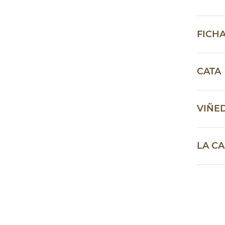
FICH
CATA
VIÑE
LA C