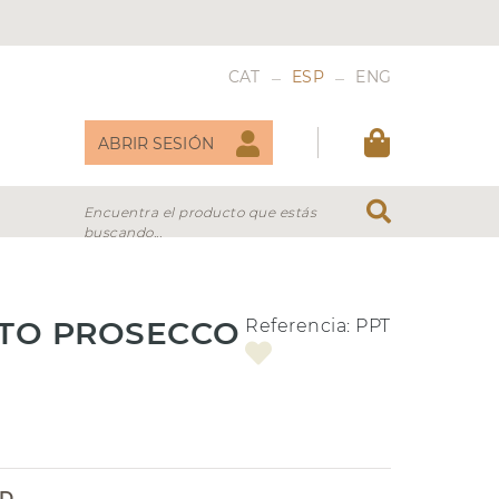
_
_
CAT
ESP
ENG
ABRIR SESIÓN
Encuentra el producto que estás
buscando...
DULCES
VERMOUTH
ATO PROSECCO
Referencia:
PPT
AD