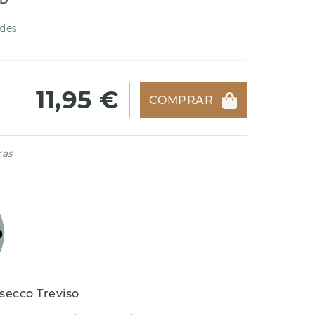
des
11,95 €
COMPRAR
ras
ecco Treviso