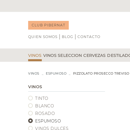
CLUB PIBERNAT
QUIEN SOMOS
BLOG
CONTACTO
VINOS
VINOS SELECCION
CERVEZAS
DESTILAD
TINTO
NOVEDADES
BLANCO
B DE GUST
WHISKY
VINOS
ESPUMOSO
PIZZOLATO PROSECCO TREVISO
ÁLVARO PALACIOS
CAP D'ONA
RON
GENEROSOS
CATA DE VINOS
DOMINIO DE PINGUS
CASA DALMASES
GIN
VINOS
VEGA SICILIA
POCHS
LICORE
TINTO
VIÑA TONDONIA
LA CALAVERA
TEQUIL
BODEGAS TRITIUM
LA MINERA
VODKA
BLANCO
RIOJA
COÑAC
ROSADO
RIBERA DEL DUERO
ESPUMOSO
PRIORAT
VINOS DULCES