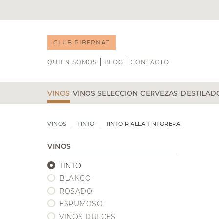
CLUB PIBERNAT
QUIEN SOMOS
BLOG
CONTACTO
VINOS
VINOS SELECCION
CERVEZAS
DESTILAD
TINTO
NOVEDADES
BLANCO
B DE GUST
WHISKY
VINOS
TINTO
TINTO RIALLA TINTORERA
ÁLVARO PALACIOS
CAP D'ONA
RON
GENEROSOS
CATA DE VINOS
DOMINIO DE PINGUS
CASA DALMASES
GIN
VINOS
VEGA SICILIA
POCHS
LICORE
TINTO
VIÑA TONDONIA
LA CALAVERA
TEQUIL
BODEGAS TRITIUM
LA MINERA
VODKA
BLANCO
RIOJA
COÑAC
ROSADO
RIBERA DEL DUERO
ESPUMOSO
PRIORAT
VINOS DULCES