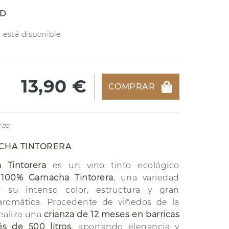
AD
 está disponible
13,90 €
COMPRAR
ras
CHA TINTORERA
a Tintorera
es un vino tinto ecológico
n
100% Garnacha Tintorera
, una variedad
r su intenso color, estructura y gran
aromática. Procedente de viñedos de la
realiza una
crianza de 12 meses en barricas
és de 500 litros
, aportando elegancia y