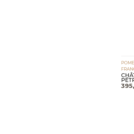
POME
FRANC
CHÂ
PÉT
395