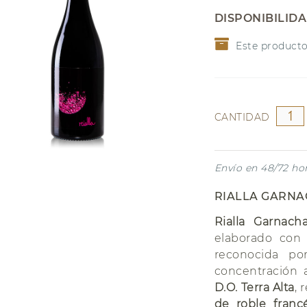
NAVIDAD
Garnacha
DISPONIBILID
Riesling
Este producto
CANTIDAD
Envío en 48/72 ho
RIALLA GARNA
Rialla Garnach
elaborado co
reconocida po
concentración 
D.O. Terra Alta
, 
de roble franc