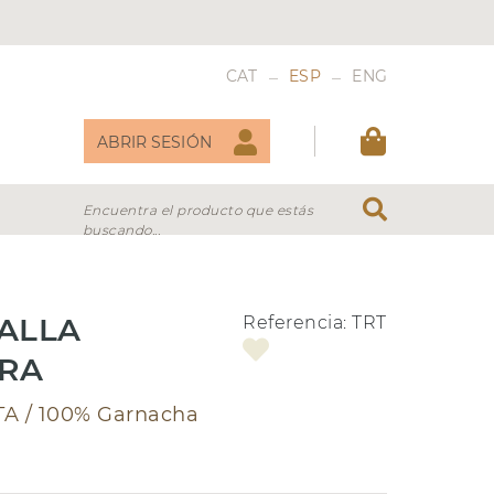
_
_
CAT
ESP
ENG
ABRIR SESIÓN
Encuentra el producto que estás
buscando...
DULCES
VERMOUTH
IALLA
Referencia:
TRT
ERA
TA /
100% Garnacha