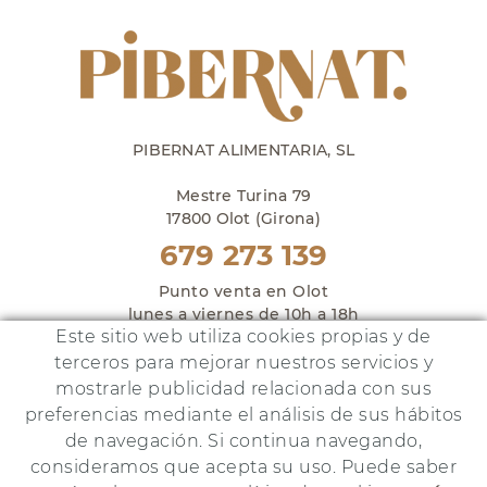
PIBERNAT ALIMENTARIA, SL
Mestre Turina 79
17800 Olot (Girona)
679 273 139
Punto venta en Olot
lunes a viernes de 10h a 18h
Este sitio web utiliza cookies propias y de
y sábados de 10h a 14h
terceros para mejorar nuestros servicios y
mostrarle publicidad relacionada con sus
preferencias mediante el análisis de sus hábitos
de navegación. Si continua navegando,
Este proyecto ha sido financiado por:
consideramos que acepta su uso. Puede saber