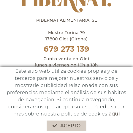
PIBERNAT ALIMENTARIA, SL
Mestre Turina 79
17800 Olot (Girona)
679 273 139
Punto venta en Olot
lunes a viernes de 10h a 18h
Este sitio web utiliza cookies propias y de
y sábados de 10h a 14h
terceros para mejorar nuestros servicios y
mostrarle publicidad relacionada con sus
preferencias mediante el análisis de sus hábitos
de navegación. Si continua navegando,
Este proyecto ha sido financiado por:
consideramos que acepta su uso. Puede saber
más sobre nuestra política de cookies
aquí
POLÍTICA DE COOKIES
AVISO LEGAL
POLÍTICA DE PRIVACIDAD
ACEPTO
DISTRIBUIDO POR:
MICROLÒGIC, SLU