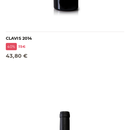
CLAVIS 2014
40%
73€
43,80 €