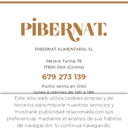
PIBERNAT ALIMENTARIA, SL
Mestre Turina 79
17800 Olot (Girona)
679 273 139
Punto venta en Olot
lunes a viernes de 10h a 18h
Este sitio web utiliza cookies propias y de
y sábados de 10h a 14h
terceros para mejorar nuestros servicios y
mostrarle publicidad relacionada con sus
preferencias mediante el análisis de sus hábitos
de navegación. Si continua navegando,
Este proyecto ha sido financiado por: