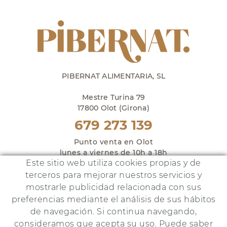
PIBERNAT ALIMENTARIA, SL
Mestre Turina 79
17800 Olot (Girona)
679 273 139
Punto venta en Olot
lunes a viernes de 10h a 18h
Este sitio web utiliza cookies propias y de
y sábados de 10h a 14h
terceros para mejorar nuestros servicios y
mostrarle publicidad relacionada con sus
preferencias mediante el análisis de sus hábitos
de navegación. Si continua navegando,
Este proyecto ha sido financiado por:
consideramos que acepta su uso. Puede saber