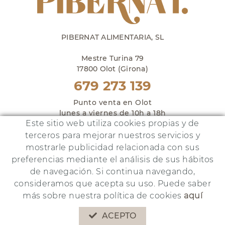
PIBERNAT ALIMENTARIA, SL
Mestre Turina 79
17800 Olot (Girona)
679 273 139
Punto venta en Olot
lunes a viernes de 10h a 18h
Este sitio web utiliza cookies propias y de
y sábados de 10h a 14h
terceros para mejorar nuestros servicios y
mostrarle publicidad relacionada con sus
preferencias mediante el análisis de sus hábitos
de navegación. Si continua navegando,
Este proyecto ha sido financiado por:
consideramos que acepta su uso. Puede saber
más sobre nuestra política de cookies
aquí
POLÍTICA DE COOKIES
AVISO LEGAL
POLÍTICA DE PRIVACIDAD
ACEPTO
DISTRIBUIDO POR:
MICROLÒGIC, SLU