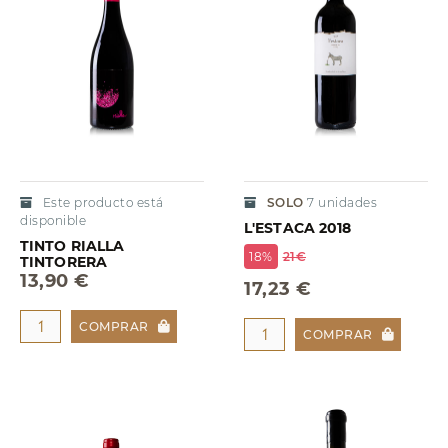
Este producto está
SOLO
7
unidades
disponible
L'ESTACA 2018
TINTO RIALLA
18%
21€
TINTORERA
13,90 €
17,23 €
COMPRAR
COMPRAR